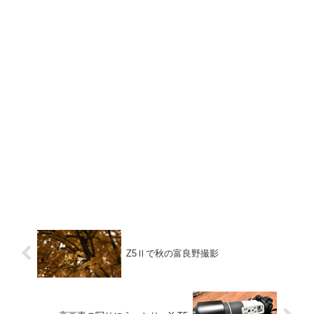
Z5Ⅱで秋の富良野撮影