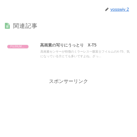
yosswiy 2
関連記事
高画素の写りにうっとり X-T5
FUJIILM X-T5
高画素センサーが特徴のミラーレス一眼富士フイルムのX-T5、気
になっている方とても多いですよね。ざっ...
スポンサーリンク