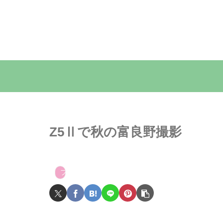
Z5Ⅱで秋の富良野撮影
フォトライフ