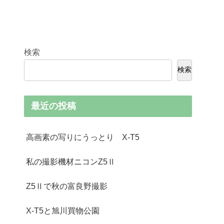
検索
検索
最近の投稿
高画素の写りにうっとり X-T5
私の撮影機材ニコンZ5Ⅱ
Z5Ⅱで秋の富良野撮影
X-T5と旭川買物公園