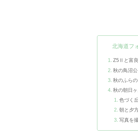
北海道フ
Z5Ⅱと富
秋の鳥沼公
秋のふらの
秋の朝日ヶ
色づく
朝と夕
写真を