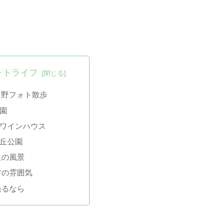
ォトライフ
良野フォト散歩
園
ワインハウス
丘公園
丘の風景
方の雰囲気
撮るなら