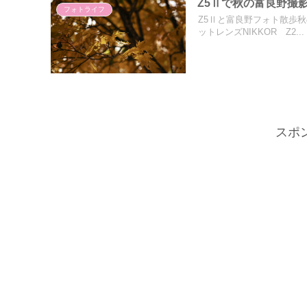
Z5Ⅱで秋の富良野撮
フォトライフ
Z5Ⅱと富良野フォト散歩
ットレンズNIKKOR Z2...
スポ