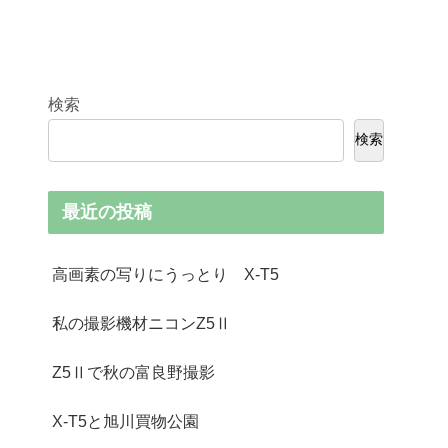
検索
検索
最近の投稿
高画素の写りにうっとり X-T5
私の撮影機材ニコンZ5Ⅱ
Z5Ⅱで秋の富良野撮影
X-T5と旭川買物公園